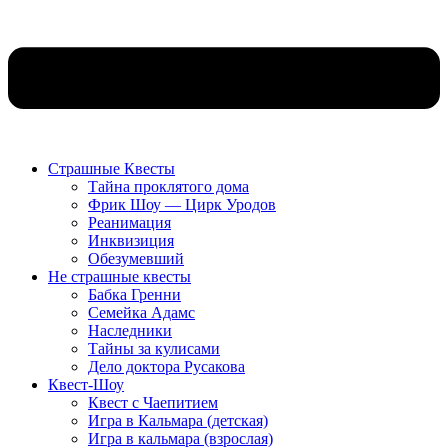
Страшные Квесты
Тайна проклятого дома
Фрик Шоу — Цирк Уродов
Реанимация
Инквизиция
Обезумевший
Не страшные квесты
Бабка Гренни
Семейка Адамс
Наследники
Тайны за кулисами
Дело доктора Русакова
Квест-Шоу
Квест с Чаепитием
Игра в Кальмара (детская)
Игра в кальмара (взрослая)